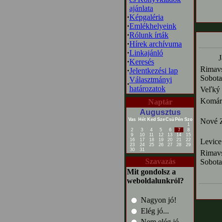
ajánlata
·
Képgaléria
·
Emlékhelyeink
·
Rólunk írták
·
Hírek archívuma
·
Linkajánló
J
·
Keresés
Rimav
·
Jelentkezési lap
Sobota
Választmányi
·
határozatok
Veľký 
Komár
Naptár
Augusztus
Vas
Hét
Ked
Sze
Csü
Pén
Szo
Nové 
1
2
3
4
5
6
7
8
9
10
11
12
13
14
15
16
17
18
19
20
21
22
Levice
23
24
25
26
27
28
29
30
31
Rimav
Szavazás
Sobota
Mit gondolsz a
weboldalunkról?
Nagyon jó!
Elég jó...
Nem elég jó...