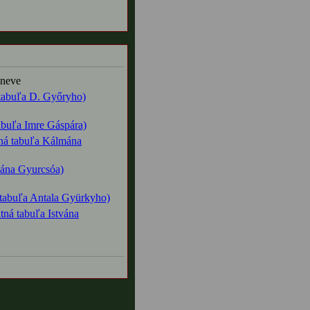
 neve
tabuľa D. Győryho)
abuľa Imre Gáspára)
ná tabuľa Kálmána
vána Gyurcsóa)
 tabuľa Antala Gyürkyho)
tná tabuľa Istvána