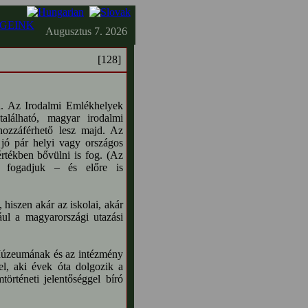
GEINK
Augusztus 7. 2026
[128]
n. Az Irodalmi Emlékhelyek
alálható, magyar irodalmi
 hozzáférhető lesz majd. Az
 jó pár helyi vagy országos
értékben bővülni is fog. (Az
en fogadjuk – és előre is
hiszen akár az iskolai, akár
ául a magyarországi utazási
 Múzeumának és az intézmény
l, aki évek óta dolgozik a
rténeti jelentőséggel bíró