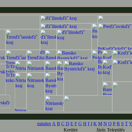
minden
A
B
C
D
E
F
G
H
I
J
K
M
N
O
P
R
S
T
Kerület
Járás
Település