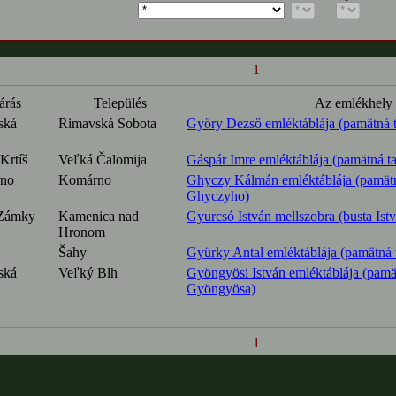
1
árás
Település
Az emlékhely
ská
Rimavská Sobota
Győry Dezső emléktáblája (pamätná 
Krtíš
Veľká Čalomija
Gáspár Imre emléktáblája (pamätná t
no
Komárno
Ghyczy Kálmán emléktáblája (pamät
Ghyczyho)
Zámky
Kamenica nad
Gyurcsó István mellszobra (busta Ist
Hronom
Šahy
Gyürky Antal emléktáblája (pamätná
ská
Veľký Blh
Gyöngyösi István emléktáblája (pamä
Gyöngyösa)
1