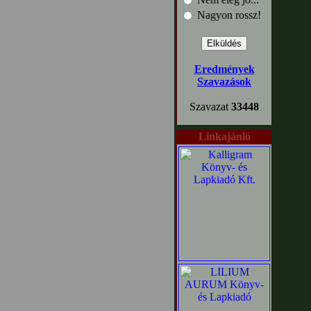
Nagyon rossz!
Eredmények
Szavazások
Szavazat
33448
Linkajánló