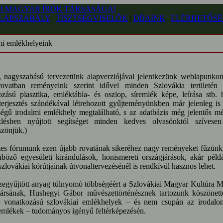
LAPSZABÁLY
|
TISZTSÉGVISELŐK
|
DÍJAINK
|
ELÉRHETŐSÉ
mi emlékhelyeink
, nagyszabású tervezetünk alapverziójával jelentkezünk weblapunko
ovatban reményeink szerint idővel minden Szlovákia területén t
ozású plasztika, emléktábla- és oszlop, síremlék képe, leírása stb.
terjesztés szándékával létrehozott gyűjteményünkben már jelenleg is
ségű irodalmi emlékhely megtalálható, s az adatbázis még jelentős m
zlésben nyújtott segítséget minden kedves olvasónktól szíves
zönjük.)
tes fórumunk ezen újabb rovatának sikeréhez nagy reményeket fűzünk, 
nböző egyesületi kirándulások, honismereti országjárások, akár péld
szlovákiai körútjainak útvonaltervezésénél is rendkívül hasznos lehet.
zegyűjtött anyag túlnyomó többségéért a Szlovákiai Magyar Kultúra
ársának, Hushegyi Gábor művészettörténésznek tartozunk köszönette
 vonatkozású szlovákiai emlékhelyek – és nem csupán az irodalomtö
 emlékek – tudományos igényű feltérképezésén.