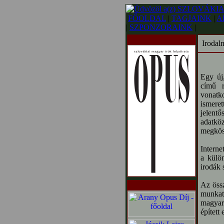
FŐOLDAL
|
TAGJAINK
|
A
|
SZPONZORAINK
|
Irodal
Egy új
című r
vonatk
ismeret
jelentő
adatkö
megkös
Interne
a külö
irodák 
Az öss
munkat
magyar
épített