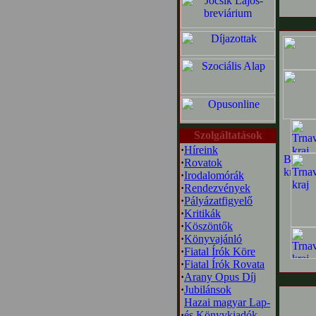
Szolgáltatások
·
Híreink
·
Rovatok
·
Irodalomórák
·
Rendezvények
·
Pályázatfigyelő
·
Kritikák
·
Köszöntők
·
Könyvajánló
·
Fiatal Írók Köre
·
Fiatal Írók Rovata
·
Arany Opus Díj
·
Jubilánsok
Hazai magyar Lap-
·
és Könyvkiadók