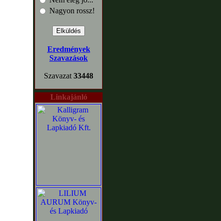
Nagyon rossz!
Eredmények
Szavazások
Szavazat
33448
Linkajánló