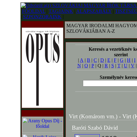
FŐOLDAL
|
TAGJAINK
|
ALAPSZABÁLY
|
TISZTSÉ
|
SZPONZORAINK
|
MAGYAR IRODALMI HAGYOM
SZLOVÁKIÁBAN A-Z
Keresés a vezetéknév k
szerint
|
A
|
B
|
C
|
D
|
E
|
F
|
G
|
H
|
I
N
|
O
|
P
| Q |
R
|
S
|
T
|
U
|
V
Személynév keres
Virt (Komárom vm.) - Virt (
Baróti Szabó Dávid