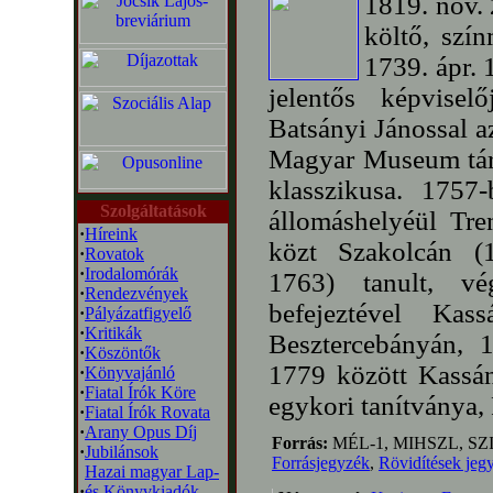
1819. nov. 
költő, szín
1739. ápr. 
jelentős képvise
Batsányi Jánossal az
Magyar Museum társ
klasszikusa. 1757-
Szolgáltatások
állomáshelyéül Tre
·
Híreink
közt Szakolcán (
·
Rovatok
·
Irodalomórák
1763) tanult, vé
·
Rendezvények
befejeztével Kas
·
Pályázatfigyelő
·
Kritikák
Besztercebányán,
·
Köszöntők
1779 között Kassán
·
Könyvajánló
·
Fiatal Írók Köre
egykori tanítványa,
·
Fiatal Írók Rovata
·
Arany Opus Díj
Forrás:
MÉL-1, MIHSZL, SZ
·
Jubilánsok
Forrásjegyzék
,
Rövidítések jeg
Hazai magyar Lap-
·
és Könyvkiadók