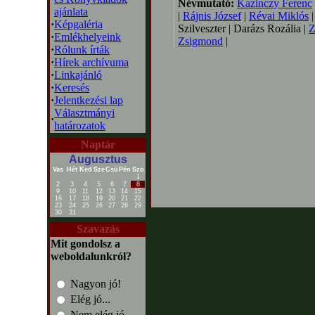
Névmutató:
Kazinczy Ferenc
ajánlata
|
Rájnis József
|
Révai Miklós
|
·
Képgaléria
Szilveszter | Darázs Rozália |
Z
·
Emlékhelyeink
Zsigmond
|
·
Rólunk írták
·
Hírek archívuma
·
Linkajánló
·
Keresés
·
Jelentkezési lap
Választmányi
·
határozatok
Naptár
Augusztus
Vas
Hét
Ked
Sze
Csü
Pén
Szo
1
2
3
4
5
6
7
8
9
10
11
12
13
14
15
16
17
18
19
20
21
22
23
24
25
26
27
28
29
30
31
Szavazás
Mit gondolsz a
weboldalunkról?
Nagyon jó!
Elég jó...
Nem elég jó...