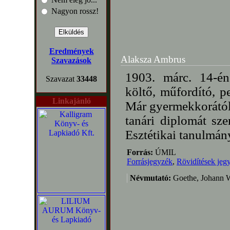
Nagyon rossz!
Eredmények
Alaksza Ambrus
Szavazások
1903. márc. 14-é
Szavazat
33448
költő, műfordító, p
Linkajánló
Már gyermekkorától Új
tanári diplomát szer
Esztétikai tanulmányo
Forrás:
ÚMIL
Forrásjegyzék
,
Rövidítések jeg
Névmutató:
Goethe, Johann W