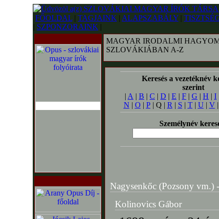
FŐOLDAL
|
TAGJAINK
|
ALAPSZABÁLY
|
TISZTSÉ
|
SZPONZORAINK
|
MAGYAR IRODALMI HAGYOM
SZLOVÁKIÁBAN A-Z
Keresés a vezetéknév k
szerint
|
A
|
B
|
C
|
D
|
E
|
F
|
G
|
H
|
I
N
|
O
|
P
| Q |
R
|
S
|
T
|
U
|
V
Személynév keres
Nagysenkőc (Pozsony vm.) - 
Kolinovics Gábor