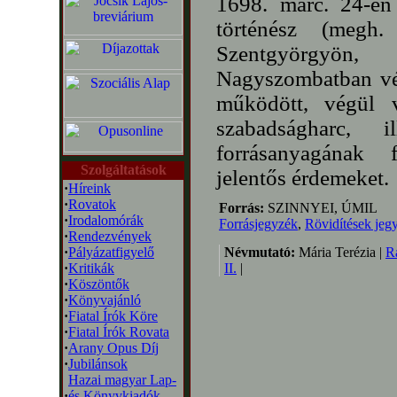
1698. márc. 24-én
történész (megh
Szentgyörgyön
Nagyszombatban vég
működött, végül v
szabadságharc, 
forrásanyagának f
Szolgáltatások
jelentős érdemeket.
·
Híreink
·
Rovatok
Forrás:
SZINNYEI, ÚMIL
·
Irodalomórák
Forrásjegyzék
,
Rövidítések jeg
·
Rendezvények
·
Pályázatfigyelő
Névmutató:
Mária Terézia |
R
·
Kritikák
II.
|
·
Köszöntők
·
Könyvajánló
·
Fiatal Írók Köre
·
Fiatal Írók Rovata
·
Arany Opus Díj
·
Jubilánsok
Hazai magyar Lap-
·
és Könyvkiadók