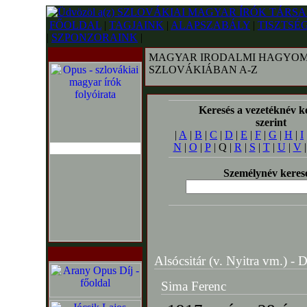
FŐOLDAL
|
TAGJAINK
|
ALAPSZABÁLY
|
TISZTSÉ
|
SZPONZORAINK
|
MAGYAR IRODALMI HAGYOM
SZLOVÁKIÁBAN A-Z
Keresés a vezetéknév k
szerint
|
A
|
B
|
C
|
D
|
E
|
F
|
G
|
H
|
I
N
|
O
|
P
| Q |
R
|
S
|
T
|
U
|
V
Személynév keres
Alsócsitár (v. Nyitra vm.) - Do
Sima Ferenc