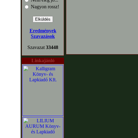
Nagyon rossz!
Eredmények
Szavazások
Szavazat
33448
Linkajánló