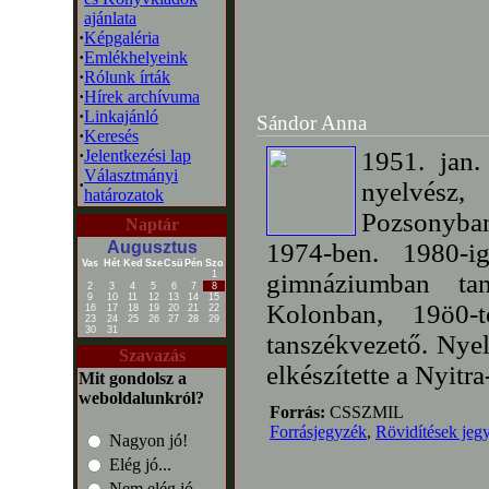
ajánlata
·
Képgaléria
·
Emlékhelyeink
·
Rólunk írták
·
Hírek archívuma
·
Linkajánló
Sándor Anna
·
Keresés
·
Jelentkezési lap
1951. jan.
Választmányi
·
nyelvész,
határozatok
Pozsonyban
Naptár
Augusztus
1974-ben. 1980-i
Vas
Hét
Ked
Sze
Csü
Pén
Szo
1
gimnáziumban tan
2
3
4
5
6
7
8
9
10
11
12
13
14
15
Kolonban, 19ö0-
16
17
18
19
20
21
22
23
24
25
26
27
28
29
30
31
tanszékvezető. Nyel
Szavazás
elkészítette a Nyitr
Mit gondolsz a
weboldalunkról?
Forrás:
CSSZMIL
Forrásjegyzék
,
Rövidítések jeg
Nagyon jó!
Elég jó...
Nem elég jó...