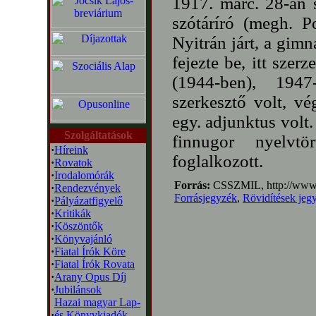
1917. márc. 28-án 
szótáríró (megh. P
Nyitrán járt, a gim
fejezte be, itt szer
(1944-ben), 1947
szerkesztő volt, v
egy. adjunktus volt.
Szolgáltatások
finnugor nyelvtört
·
Híreink
foglalkozott.
·
Rovatok
·
Irodalomórák
Forrás:
CSSZMIL, http://www.
·
Rendezvények
Forrásjegyzék
,
Rövidítések jeg
·
Pályázatfigyelő
·
Kritikák
·
Köszöntők
·
Könyvajánló
·
Fiatal Írók Köre
·
Fiatal Írók Rovata
·
Arany Opus Díj
·
Jubilánsok
Hazai magyar Lap-
·
és Könyvkiadók