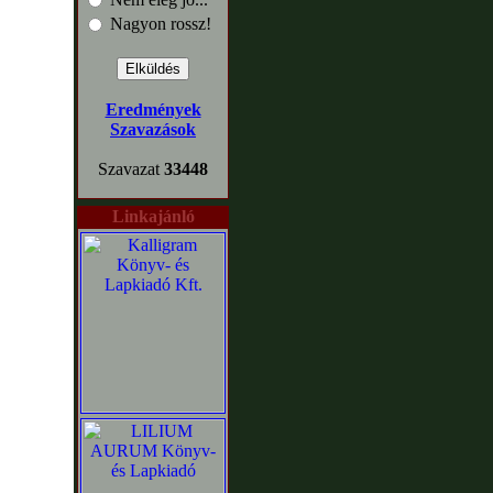
Nagyon rossz!
Eredmények
Szavazások
Szavazat
33448
Linkajánló