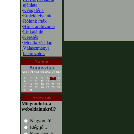
ajánlata
·
Képgaléria
·
Emlékhelyeink
·
Rólunk írták
·
Hírek archívuma
·
Linkajánló
·
Keresés
·
Jelentkezési lap
Választmányi
·
határozatok
Naptár
Augusztus
Vas
Hét
Ked
Sze
Csü
Pén
Szo
1
2
3
4
5
6
7
8
9
10
11
12
13
14
15
16
17
18
19
20
21
22
23
24
25
26
27
28
29
30
31
Szavazás
Mit gondolsz a
weboldalunkról?
Nagyon jó!
Elég jó...
Nem elég jó...