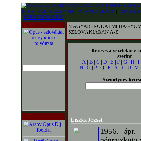
FŐOLDAL
|
TAGJAINK
|
ALAPSZABÁLY
|
TISZTSÉ
|
SZPONZORAINK
|
MAGYAR IRODALMI HAGYOM
SZLOVÁKIÁBAN A-Z
Keresés a vezetéknév k
szerint
|
A
|
B
|
C
|
D
|
E
|
F
|
G
|
H
|
I
N
|
O
|
P
| Q |
R
|
S
|
T
|
U
|
V
Személynév keres
Liszka József
1956. ápr.
néprajzkuta