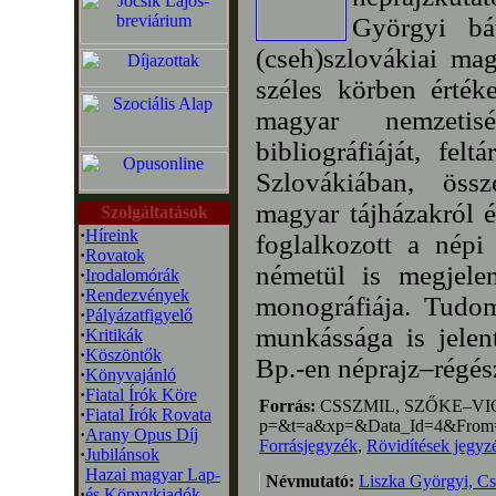
Györgyi bá
(cseh)szlovákiai mag
széles körben értéke
magyar nemzetisé
bibliográfiáját, fel
Szlovákiában, össze
magyar tájházakról é
Szolgáltatások
·
Híreink
foglalkozott a népi
·
Rovatok
németül is megjele
·
Irodalomórák
·
Rendezvények
monográfiája. Tudom
·
Pályázatfigyelő
munkássága is jelent
·
Kritikák
·
Köszöntők
Bp.-en néprajz–régész
·
Könyvajánló
·
Fiatal Írók Köre
Forrás:
CSSZMIL, SZŐKE–VICZIÁ
·
Fiatal Írók Rovata
p=&t=a&xp=&Data_Id=4&From
·
Arany Opus Díj
Forrásjegyzék
,
Rövidítések jegyz
·
Jubilánsok
Hazai magyar Lap-
Névmutató:
Liszka Györgyi, Cs
·
és Könyvkiadók