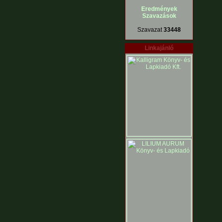
Eredmények
Szavazások
Szavazat
33448
Linkajánló