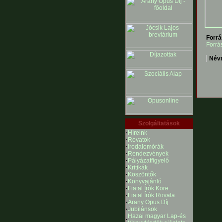
Forrá
Forrá
Név
Szolgáltatások
·
Híreink
·
Rovatok
·
Irodalomórák
·
Rendezvények
·
Pályázatfigyelő
·
Kritikák
·
Köszöntők
·
Könyvajánló
·
Fiatal Írók Köre
·
Fiatal Írók Rovata
·
Arany Opus Díj
·
Jubilánsok
Hazai magyar Lap-és
·