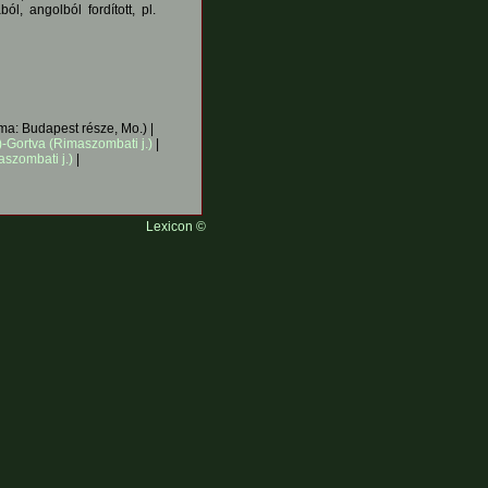
ból, angolból fordított, pl.
ma: Budapest része, Mo.) |
.)-Gortva (Rimaszombati j.)
|
aszombati j.)
|
Lexicon ©