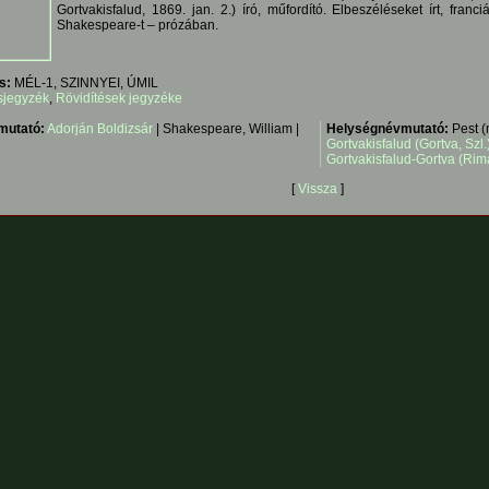
Gortvakisfalud, 1869. jan. 2.) író, műfordító. Elbeszéléseket írt, franciá
Shakespeare-t – prózában.
s:
MÉL-1, SZINNYEI, ÚMIL
sjegyzék
,
Rövidítések jegyzéke
mutató:
Adorján Boldizsár
| Shakespeare, William |
Helységnévmutató:
Pest (
Gortvakisfalud (Gortva, Szl
Gortvakisfalud-Gortva (Rim
[
Vissza
]