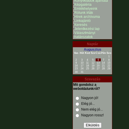
Könyvkiadók ajánlata
·
Képgaléria
·
Emlékhelyeink
·
Rólunk írták
·
Hírek archívuma
·
Linkajánló
·
Keresés
·
Jelentkezési lap
Választmányi
·
határozatok
Naptár
Augusztus
Vas
Hét
Ked
Sze
Csü
Pén
Szo
1
2
3
4
5
6
7
8
9
10
11
12
13
14
15
16
17
18
19
20
21
22
23
24
25
26
27
28
29
30
31
Szavazás
Mit gondolsz a
weboldalunkról?
Nagyon jó!
Elég jó...
Nem elég jó...
Nagyon rossz!