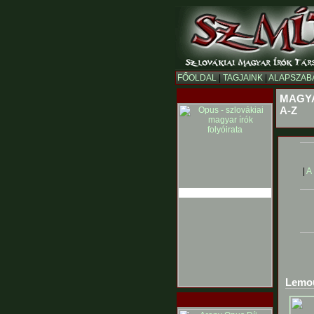
FŐOLDAL
|
TAGJAINK
|
ALAPSZAB
MAGYA
A-Z
|
A
Lemou