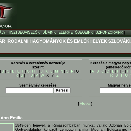
ÁLY
|
TISZTSÉGVISELŐK
|
DÍJAINK
|
ELÉRHETŐSÉGEINK
|
SZPONZORAINK
|
R IRODALMI HAGYOMÁNYOK ÉS EMLÉKHELYEK SZLOVÁK
Keresés a vezetéknév kezdetűje
Keresés a magyar helys
szerint
(emelkedő időr
|
B
|
C
|
D
|
E
|
F
|
G
|
H
|
I
|
J
|
K
|
L
|
M
|
N
|
O
|
P
| Q |
|
A
|
B
|
C
|
D
|
E
|
F
|
G
|
H
R
|
S
|
T
|
U
|
V
|
W
| X | Y |
Z
|
R
|
S
|
T
|
U
|
Személynév keresése
Magyar helys
[
Vissza
]
ton Emília
1849-ben férjével, a Rimaszombatban munkát vállaló Adorján Boldi
Gortvakisfaludra költözött Lemouton Emília (Adorján Boldizsárné,