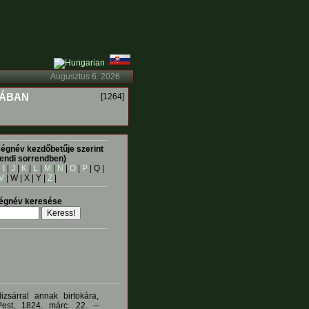
Augusztus 6. 2026
IÁBAN
[1264]
égnév kezdőbetűje szerint
endi sorrendben)
|
I
|
J
|
K
|
L
|
M
|
N
|
O
|
P
| Q |
V
| W | X | Y |
Z
|
égnév keresése
zsárral annak birtokára,
 Pest, 1824. márc. 22. –