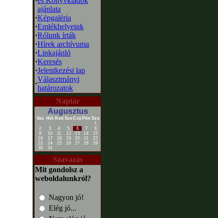
·
és Könyvkiadók
ajánlata
·
Képgaléria
·
Emlékhelyeink
·
Rólunk írták
·
Hírek archívuma
·
Linkajánló
·
Keresés
·
Jelentkezési lap
Választmányi
·
határozatok
Naptár
Augusztus
Vas
Hét
Ked
Sze
Csü
Pén
Szo
1
2
3
4
5
6
7
8
9
10
11
12
13
14
15
16
17
18
19
20
21
22
23
24
25
26
27
28
29
30
31
Szavazás
Mit gondolsz a
weboldalunkról?
Nagyon jó!
Elég jó...