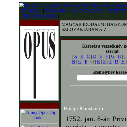
FŐOLDAL
|
TAGJAINK
|
ALAPSZABÁLY
|
TISZTSÉ
|
SZPONZORAINK
|
MAGYAR IRODALMI HAGYOM
SZLOVÁKIÁBAN A-Z
Keresés a vezetéknév k
szerint
|
A
|
B
|
C
|
D
|
E
|
F
|
G
|
H
|
I
N
|
O
|
P
| Q |
R
|
S
|
T
|
U
|
V
Személynév keres
Halápi Konstantin
1752. jan. 8-án Priv
piarista szerzete