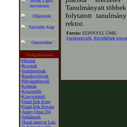
Tanulmányait többek 
folytatott tanulmán
rektor.
Forrás:
SZINNYEI, ÚMIL
Forrásjegyzék
,
Rövidítések jegyz
Szolgáltatások
·
Híreink
·
Rovatok
·
Irodalomórák
·
Rendezvények
·
Pályázatfigyelő
·
Kritikák
·
Köszöntők
·
Könyvajánló
·
Fiatal Írók Köre
·
Fiatal Írók Rovata
·
Arany Opus Díj
·
Jubilánsok
Hazai magyar Lap-