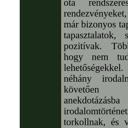
óta rendszer
rendezvényeket,
már bizonyos tap
tapasztalatok,
pozitívak. Tö
hogy nem tud
lehetőségekkel
néhány irodal
követően 
anekdotázásb
irodalomtörté
torkollnak, és 