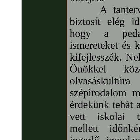
A tanterv n
biztosít elég i
hogy a peda
ismereteket és k
kifejlesszék. Ne
Önökkel kö
olvasáskultú
szépirodalom me
érdekünk tehát a
vett iskolai t
mellett időnk