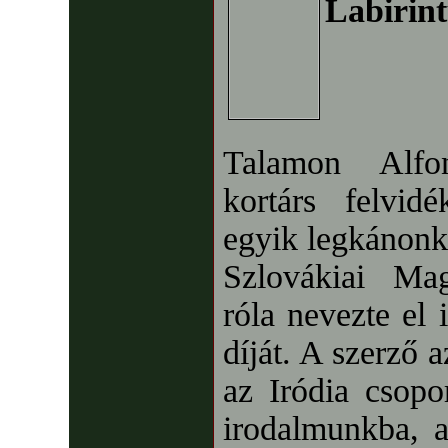
Labirint
Talamon Alfo
kortárs felvid
egyik legkánonk
Szlovákiai Ma
róla nevezte el 
díját. A szerző 
az Iródia csopor
irodalmunkba, 