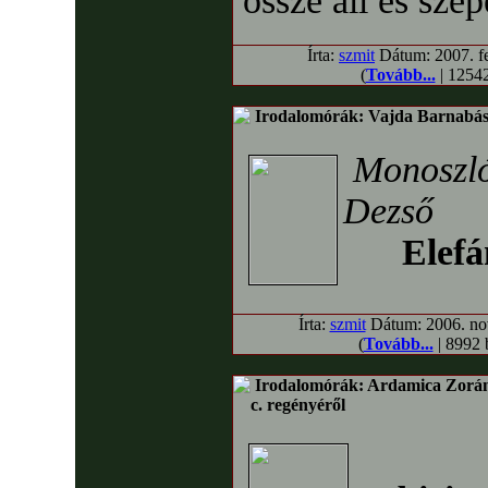
össze áll és szé
Írta:
szmit
Dátum: 2007. fe
(
Tovább...
| 12542
Irodalomórák: Vajda Barnabás 
Monoszl
Dezső
Elefá
Írta:
szmit
Dátum: 2006. nov
(
Tovább...
| 8992 
Irodalomórák: Ardamica Zorán
c. regényéről