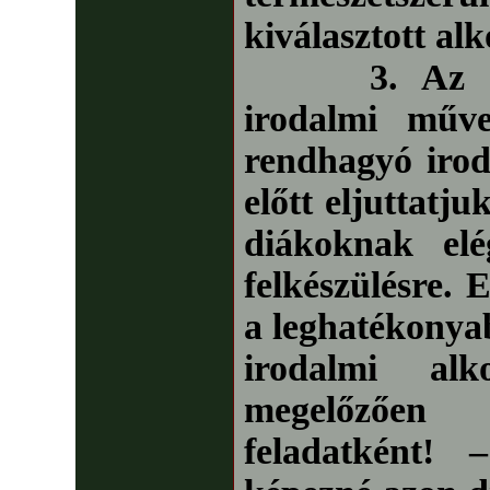
kiválasztott al
3. Az elem
irodalmi műv
rendhagyó iro
előtt eljuttatju
diákoknak el
felkészülésre. 
a leghatékonyab
irodalmi alk
megelőzőe
feladatként! 