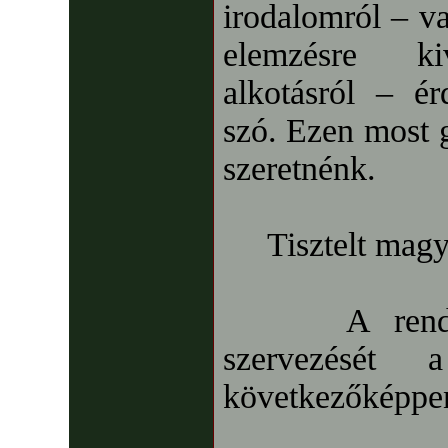
irodalomról – va
elemzésre kiv
alkotásról – é
szó. Ezen most g
szeretnénk.
Tisztelt magya
A rendhagy
szervezését 
következőképpen