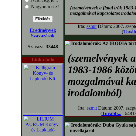
Nagyon rossz!
(szemelvények a fiatal írók 1983
mozgalmával kapcsolatos irodalo
Írta:
szmit
Dátum: 2007. szepte
Eredmények
(
Továb
Szavazások
Irodalomórák: Az IRÓDIA tört
Szavazat
33448
(szemelvények a 
Linkajánló
1983-1986 közö
mozgalmával ka
irodalomból)
Írta:
szmit
Dátum: 2007. szepte
(
Tovább...
| 64813
Irodalomórák: Duba Gyula sajá
novellájáról