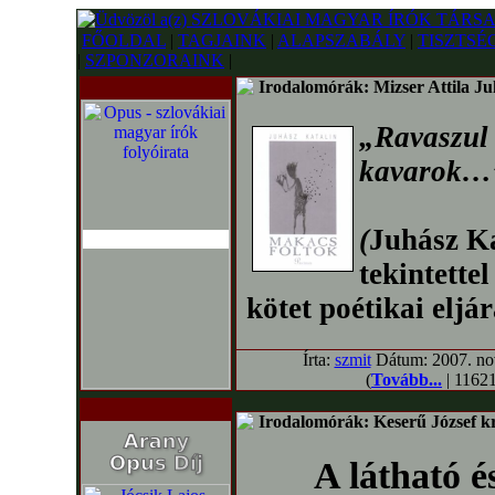
FŐOLDAL
|
TAGJAINK
|
ALAPSZABÁLY
|
TISZTSÉ
|
SZPONZORAINK
|
Irodalomórák: Mizser Attila Juh
„Ravaszul
kavarok…
(
Juhász Ka
tekintette
kötet poétikai eljá
Írta:
szmit
Dátum: 2007. nov
(
Tovább...
| 11621
Irodalomórák: Keserű József kr
A látható é