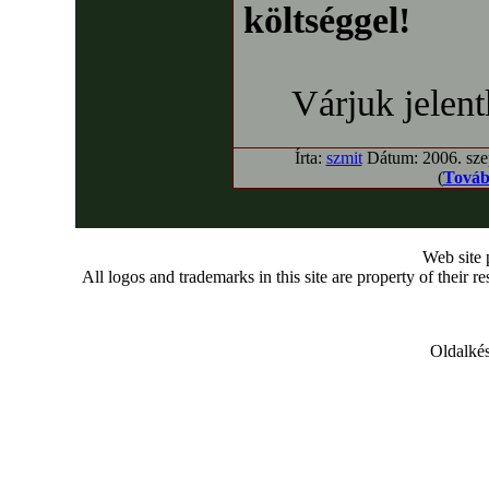
költséggel!
Várjuk jelentk
Írta:
szmit
Dátum: 2006. szep
(
Továb
Web site
All logos and trademarks in this site are property of their r
Oldalkés