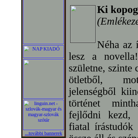
Ki kopog
(Emlékezé
Néha az í
lesz a novella
születne, szinte
ötletből, mo
jelenségből kiin
történet mint
fejlődni kezd,
fiatal írástudók
...további bannerek