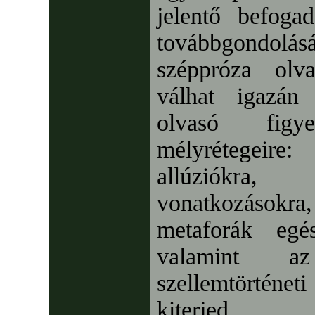
jelentő befoga
továbbgondolá
széppróza olv
válhat igazán
olvasó fig
mélyrétegeire:
allúziókra, 
vonatkozásokr
metaforák egés
valamint a
szellemtörténe
kiterjed.