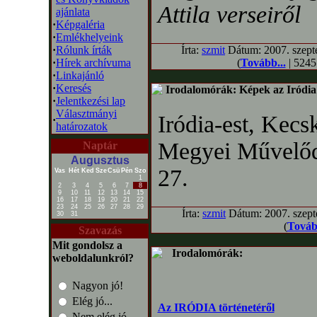
Attila verseiről
ajánlata
·
Képgaléria
·
Emlékhelyeink
·
Rólunk írták
Írta:
szmit
Dátum: 2007. szepte
·
Hírek archívuma
(
Tovább...
| 5245 
·
Linkajánló
·
Keresés
Irodalomórák: Képek az Iródia 
·
Jelentkezési lap
Választmányi
Iródia-est, Kecs
·
határozatok
Megyei Művelődé
Naptár
Augusztus
27.
Vas
Hét
Ked
Sze
Csü
Pén
Szo
1
2
3
4
5
6
7
8
9
10
11
12
13
14
15
16
17
18
19
20
21
22
23
24
25
26
27
28
29
Írta:
szmit
Dátum: 2007. szepte
30
31
(
Továb
Szavazás
Mit gondolsz a
Irodalomórák:
weboldalunkról?
Nagyon jó!
Elég jó...
Az IRÓDIA történetéről
Nem elég jó...