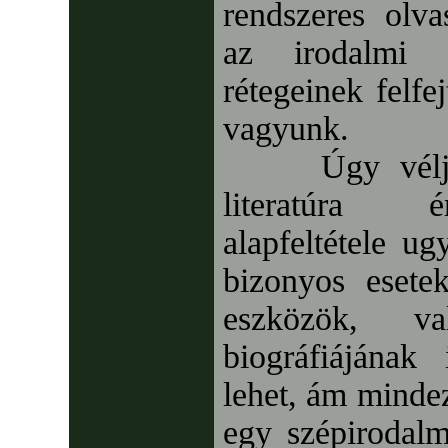
rendszeres olva
az irodalmi a
rétegeinek felfe
vagyunk.
Úgy véljük 
literatúra é
alapfeltétele ug
bizonyos esetek
eszközök, v
biográfiájának
lehet, ám minde
egy szépirodal