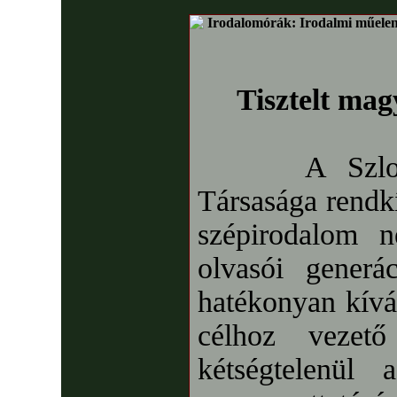
Irodalomórák: Irodalmi műele
Tisztelt magy
A Szlo
Társasága rendkí
szépirodalom né
olvasói generá
hatékonyan kívá
célhoz vezető
kétségtelenül