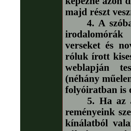
képezné azon d
majd részt vesz
4. A szóban 
irodalomórák 
verseket és no
róluk írott kis
weblapján te
(néhány műele
folyóiratban is 
5. Ha az alá
reményeink sze
kínálatból val