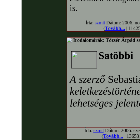
is.
Írta:
szmit
Dátum: 2006. nov
(
Tovább...
| 11425
Irodalomórák: Tőzsér Árpád sajá
Satöbbi
A szerző
Sebasti
keletkezéstörtén
lehetséges jelent
Írta:
szmit
Dátum: 2006. szep
(
Tovább...
| 13653 