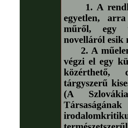
1. A rend
egyetlen, arr
műről, egy 
novelláról esik
2. A műelemz
végzi el egy kü
közérthető,
tárgyszerű kis
(A Szlovák
Társaság
irodalomkrit
természetsze