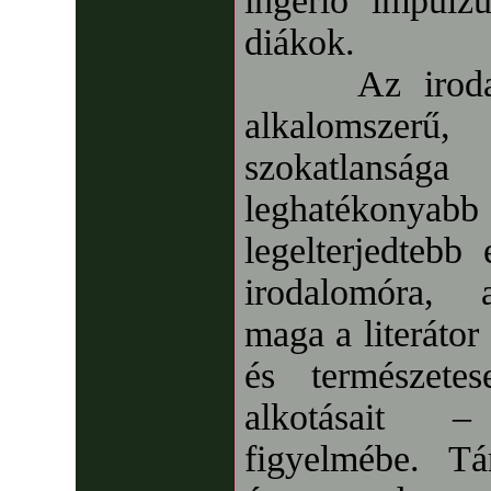
ingerlő impulz
diákok.
Az irodalomé
alkalomszerű
szokatlanság
leghatékonyabb
legelterjedtebb
irodalomóra, 
maga a literátor
és természetes
alkotásait –
figyelmébe. Tá