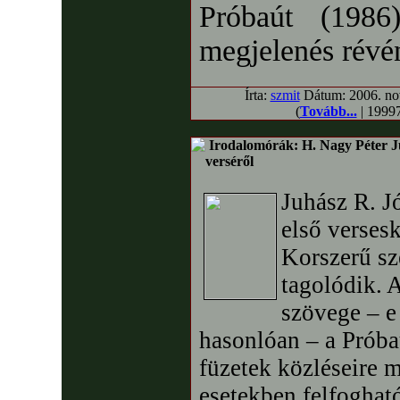
Próbaút (1986
megjelenés révén
Írta:
szmit
Dátum: 2006. nov
(
Tovább...
| 19997
Irodalomórák: H. Nagy Péter Ju
verséről
Juhász R. J
első versesk
Korszerű sz
tagolódik. 
szövege – e
hasonlóan – a Próbaú
füzetek közléseire 
esetekben felfoghat