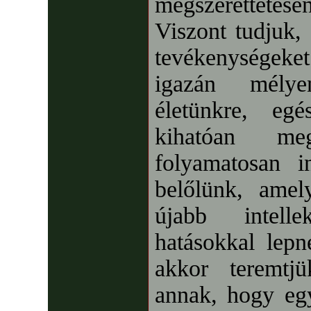
megszeretteté
Viszont tudjuk,
tevékenységek
igazán mélye
életünkre, egé
kihatóan meg
folyamatosan i
belőlünk, amel
újabb intell
hatásokkal lep
akkor teremtj
annak, hogy egy 