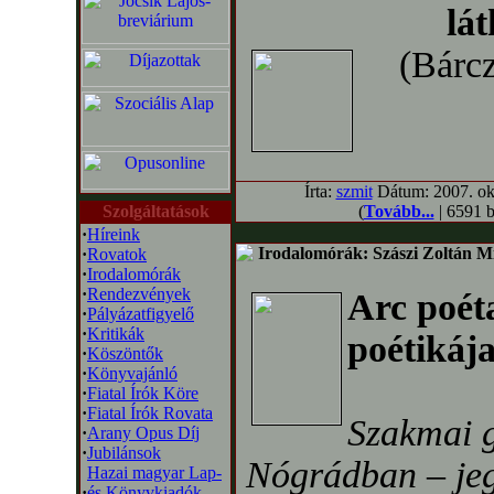
lát
(Bárcz
Írta:
szmit
Dátum: 2007. okt
Szolgáltatások
(
Tovább...
| 6591 b
·
Híreink
Irodalomórák: Szászi Zoltán Miz
·
Rovatok
·
Irodalomórák
·
Rendezvények
Arc poét
·
Pályázatfigyelő
·
Kritikák
poétikáj
·
Köszöntők
·
Könyvajánló
·
Fiatal Írók Köre
·
Fiatal Írók Rovata
Szakmai g
·
Arany Opus Díj
·
Jubilánsok
Nógrádban – jeg
Hazai magyar Lap-
·
és Könyvkiadók