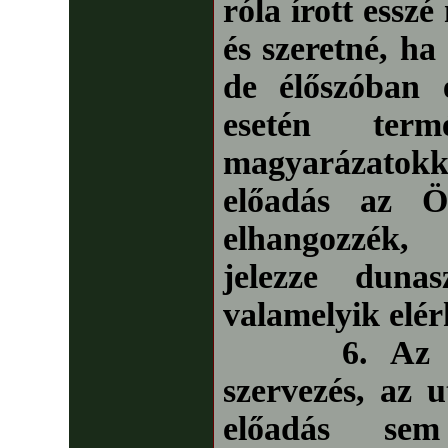
róla írott esszé
és szeretné, ha
de élőszóban 
esetén termé
magyarázatokk
előadás az Ö
elhangozzék,
jelezze dunas
valamelyik elér
6. Az isk
szervezés, az 
előadás se