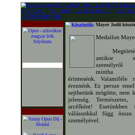
FŐOLDAL
|
TAGJAINK
|
ALAPSZABÁLY
|
TISZTSÉ
|
SZPONZORAINK
|
Köszöntők
: Mayer Judit köszön
Medailon Mayer
Megtörténh
amikor emb
személyről 
mintha leg
érintenénk. Valamiféle r
éreznénk. Ez persze emelk
sejthetünk mögötte, nem k
jelenség. Természetes,
arcélként! Esetünkben 
válásunkkal függ össze
személyével.