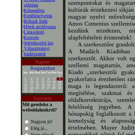
szempontokat és magatart
ajánlata
kultúrák érintkezési síkján
·
Képgaléria
·
Emlékhelyeink
magyar nyelvi műveltség
·
Rólunk írták
Amos Comenius szellemis
·
Hírek archívuma
kezdünk mindezen, mi
·
Linkajánló
alapfeltételeit érintenénk!
·
Keresés
·
Jelentkezési lap
A szerkesztőre gondolta
Választmányi
A Madách Kiadóban m
·
határozatok
szerkesztőt. Akkor volt 
Naptár
szellemi magatartás, am
Augusztus
Kiadó „szerkesztői gyak
Vas
Hét
Ked
Sze
Csü
Pén
Szo
1
gyakorlatra érezhetően r
2
3
4
5
6
7
8
9
10
11
12
13
14
15
maga is legendaszerű: a
16
17
18
19
20
21
22
23
24
25
26
27
28
29
30
31
megítélése, szakmai és 
Szavazás
oldalkorrektúrája, szem
Mit gondolsz a
felelősség jegyében. A
weboldalunkról?
hónapokig foglalkozott a k
komolyság és alapossá
Nagyon jó!
értelmében. Mayer Judittó
Elég jó...
nemzedékek nőttek fel mell
Nem elég jó...