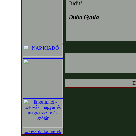
Judit!
Duba Gyula
E
...további bannerek