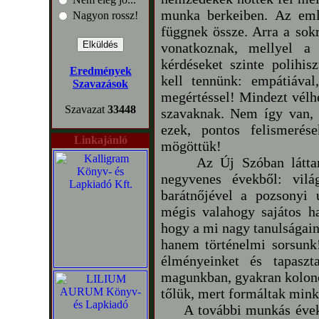
munka berkeiben. Az emlí
Nagyon rossz!
függnek össze. Arra a sok
vonatkoznak, mellyel a 
kérdéseket szinte polihis
Eredmények
kell tennünk: empátiával,
Szavazások
megértéssel! Mindezt vélh
Szavazat
33448
szavaknak. Nem így van, 
ezek, pontos felismerés
Linkajánló
mögöttük!
Az Új Szóban láttam e
negyvenes évekből: vilá
barátnőjével a pozsonyi 
mégis valahogy sajátos h
hogy a mi nagy tanulságain
hanem történelmi sorsunk
élményeinket és tapaszta
magunkban, gyakran kolonc
tőlük, mert formáltak mink
A további munkás évekhe