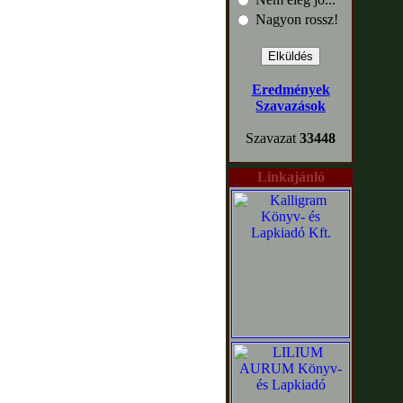
Nagyon rossz!
Eredmények
Szavazások
Szavazat
33448
Linkajánló