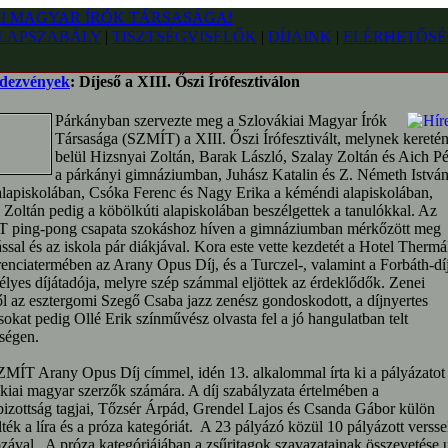
LAPSZABÁLY
|
TISZTSÉGVISELŐK
|
DÍJAINK
|
ELÉRHETŐSÉ
dezvények
: Díjeső a XIII. Őszi Írófesztiválon
Párkányban szervezte meg a Szlovákiai Magyar Írók
Társasága (SZMÍT) a XIII. Őszi Írófesztivált, melynek kereté
belül Hizsnyai Zoltán, Barak László, Szalay Zoltán és Aich Pé
a párkányi gimnáziumban, Juhász Katalin és Z. Németh István
alapiskolában, Csóka Ferenc és Nagy Erika a kéméndi alapiskolában,
 Zoltán pedig a köbölkúti alapiskolában beszélgettek a tanulókkal. Az
 ping-pong csapata szokáshoz híven a gimnáziumban mérkőzött meg
sal és az iskola pár diákjával. Kora este vette kezdetét a Hotel Thermá
enciatermében az Arany Opus Díj, és a Turczel-, valamint a Forbáth-dí
lyes díjátadója, melyre szép számmal eljöttek az érdeklődők. Zenei
ől az esztergomi Szegő Csaba jazz zenész gondoskodott, a díjnyertes
sokat pedig Ollé Erik színművész olvasta fel a jó hangulatban telt
ségen.
ÍT Arany Opus Díj címmel, idén 13. alkalommal írta ki a pályázatot
kiai magyar szerzők számára. A díj szabályzata értelmében a
bizottság tagjai, Tőzsér Árpád, Grendel Lajos és Csanda Gábor külön
lték a líra és a próza kategóriát. A 23 pályázó közül 10 pályázott versse
zával. A próza kategóriájában a zsűritagok szavazatainak összevetése 