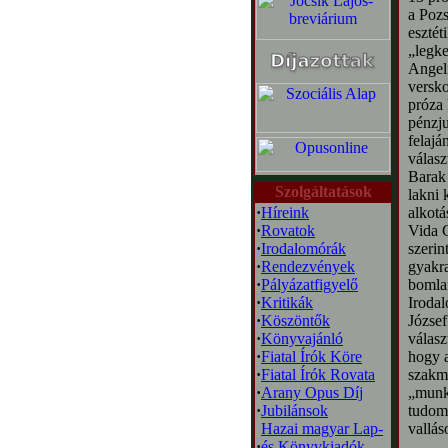
a Pozs
esztét
„legke
Angeli
versko
próza 
pénzju
felajá
válasz
Barak 
Szolgáltatások
lakni 
·
Híreink
alkotá
·
Rovatok
Vida G
·
Irodalomórák
szerin
·
Rendezvények
gyakra
·
Pályázatfigyelő
bomla
·
Kritikák
Irodal
·
Köszöntők
József
·
Könyvajánló
válasz
·
Fiatal Írók Köre
hogy a
·
Fiatal Írók Rovata
szakma
·
Arany Opus Díj
„munká
·
Jubilánsok
tudomá
Hazai magyar Lap-
vallás
·
és Könyvkiadók