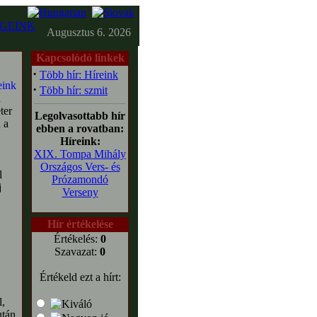
GEINK
Augusztus 6. 2026
Kapcsolódó linkek
·
Több hír: Híreink
·
Több hír: szmit
n
ter
Legolvasottabb hír
 a
ebben a rovatban:
Híreink:
XIX. Tompa Mihály
Országos Vers- és
l
Prózamondó
j
Verseny
Hír értékelése
Értékelés:
0
Szavazat:
0
Értékeld ezt a hírt:
l,
után