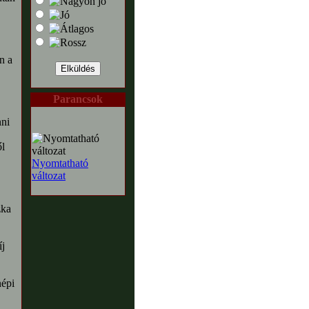
n a
Parancsok
nni
ől
Nyomtatható
változat
zka
íj
népi