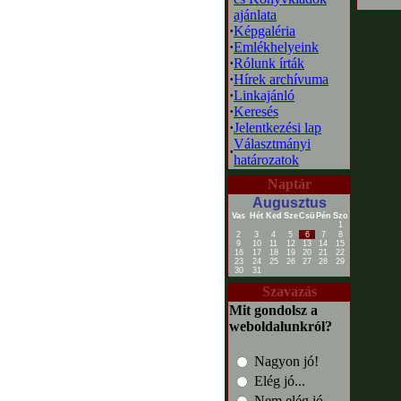
ajánlata
·
Képgaléria
·
Emlékhelyeink
·
Rólunk írták
·
Hírek archívuma
·
Linkajánló
·
Keresés
·
Jelentkezési lap
Választmányi
·
határozatok
Naptár
Augusztus
Vas
Hét
Ked
Sze
Csü
Pén
Szo
1
2
3
4
5
6
7
8
9
10
11
12
13
14
15
16
17
18
19
20
21
22
23
24
25
26
27
28
29
30
31
Szavazás
Mit gondolsz a
weboldalunkról?
Nagyon jó!
Elég jó...
Nem elég jó...