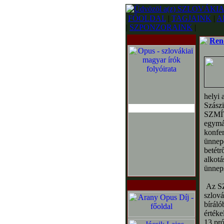
FŐOLDAL
|
TAGJAINK
|
A
|
SZPONZORAINK
|
Ren
helyi 
Szászi
SZMÍT
egymás
konfer
ünnepé
betétr
alkotá
ünnep
Az SZM
szlová
bíráló
értéke
13 pró