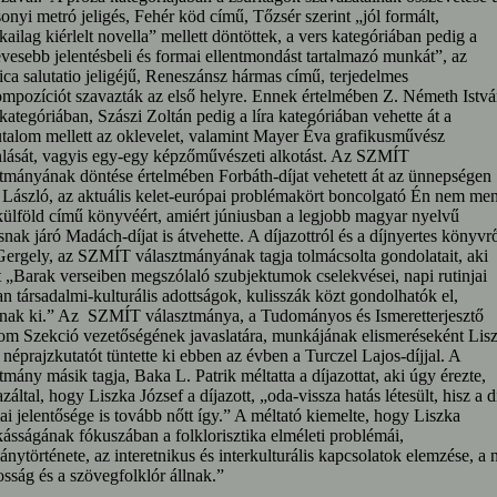
onyi metró jeligés, Fehér köd című, Tőzsér szerint „jól formált,
ikailag kiérlelt novella” mellett döntöttek, a vers kategóriában pedig a
vesebb jelentésbeli és formai ellentmondást tartalmazó munkát”, az
ca salutatio jeligéjű, Reneszánsz hármas című, terjedelmes
mpozíciót szavazták az első helyre. Ennek értelmében Z. Németh Istvá
kategóriában, Szászi Zoltán pedig a líra kategóriában vehette át a
talom mellett az oklevelet, valamint Mayer Éva grafikusművész
nlását, vagyis egy-egy képzőművészeti alkotást. Az SZMÍT
tmányának döntése értelmében Forbáth-díjat vehetett át az ünnepségen
László, az aktuális kelet-európai problémakört boncolgató Én nem me
külföld című könyvéért, amiért júniusban a legjobb magyar nyelvű
snak járó Madách-díjat is átvehette. A díjazottról és a díjnyertes könyvr
ergely, az SZMÍT választmányának tagja tolmácsolta gondolatait, aki
t „Barak verseiben megszólaló szubjektumok cselekvései, napi rutinjai
n társadalmi-kulturális adottságok, kulisszák közt gondolhatók el,
nak ki.” Az SZMÍT választmánya, a Tudományos és Ismeretterjesztő
om Szekció vezetőségének javaslatára, munkájának elismeréseként Lis
 néprajzkutatót tüntette ki ebben az évben a Turczel Lajos-díjjal. A
tmány másik tagja, Baka L. Patrik méltatta a díjazottat, aki úgy érezte,
záltal, hogy Liszka József a díjazott, „oda-vissza hatás létesült, hisz a d
i jelentősége is tovább nőtt így.” A méltató kiemelte, hogy Liszka
sságának fókuszában a folklorisztika elméleti problémái,
nytörténete, az interetnikus és interkulturális kapcsolatok elemzése, a 
osság és a szövegfolklór állnak.”