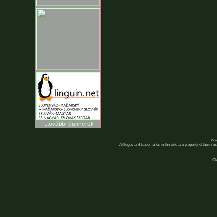
...további bannerek
Web
All logos and trademarks in this site are property of their r
Ol