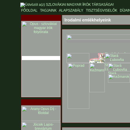
FŐOLDAL
|
TAGJAINK
|
ALAPSZABÁLY
|
TISZTSÉGVISELŐK
|
DÍJAI
Irodalmi emlékhelyeink