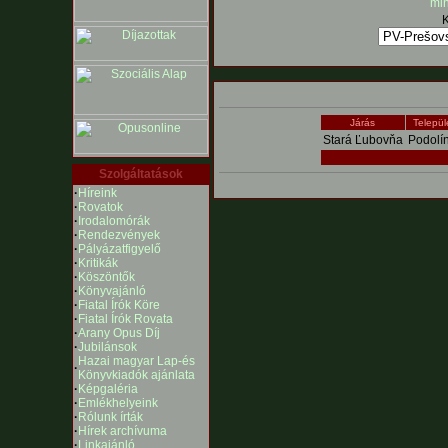
mi
K
Járás
Települ
Stará Ľubovňa
Podolí
Szolgáltatások
·
Híreink
·
Rovatok
·
Irodalomórák
·
Rendezvények
·
Pályázatfigyelő
·
Kritikák
·
Köszöntők
·
Könyvajánló
·
Fiatal Írók Köre
·
Fiatal Írók Rovata
·
Arany Opus Díj
·
Jubilánsok
Hazai magyar Lap-és
·
Könyvkiadók ajánlata
·
Képgaléria
·
Emlékhelyeink
·
Rólunk írták
·
Hírek archívuma
·
Linkajánló