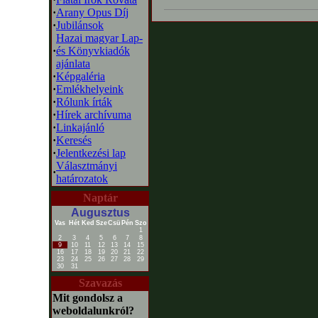
·
Arany Opus Díj
·
Jubilánsok
Hazai magyar Lap-
·
és Könyvkiadók
ajánlata
·
Képgaléria
·
Emlékhelyeink
·
Rólunk írták
·
Hírek archívuma
·
Linkajánló
·
Keresés
·
Jelentkezési lap
Választmányi
·
határozatok
Naptár
Augusztus
Vas
Hét
Ked
Sze
Csü
Pén
Szo
1
2
3
4
5
6
7
8
9
10
11
12
13
14
15
16
17
18
19
20
21
22
23
24
25
26
27
28
29
30
31
Szavazás
Mit gondolsz a
weboldalunkról?