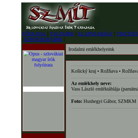
FŐOLDAL
|
TAGJAINK
|
ALAPSZABÁLY
|
TISZTSÉ
|
SZPONZORAINK
|
Irodalmi emlékhelyeink
Košický kraj • Rožňava • Rožňav
Az emlékhely neve:
Vass László emléktáblája (pamätn
Foto:
Hushegyi Gábor, SZMKM