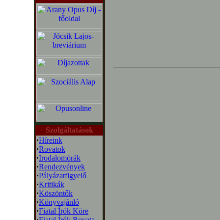
Szolgáltatások
·
Híreink
·
Rovatok
·
Irodalomórák
·
Rendezvények
·
Pályázatfigyelő
·
Kritikák
·
Köszöntők
·
Könyvajánló
·
Fiatal Írók Köre
·
Fiatal Írók Rovata