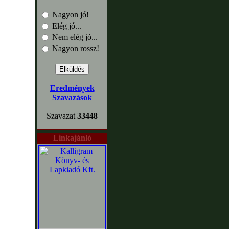
Nagyon jó!
Elég jó...
Nem elég jó...
Nagyon rossz!
Eredmények
Szavazások
Szavazat
33448
Linkajánló