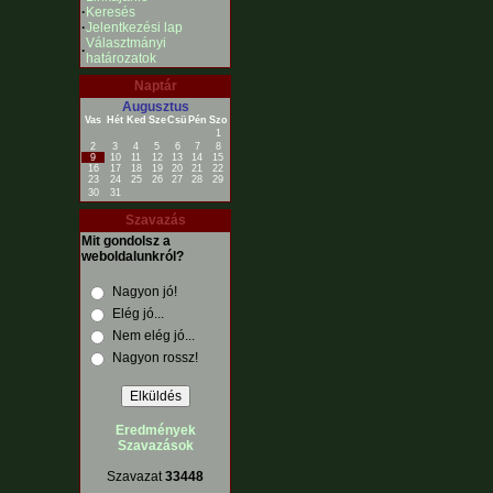
·
Keresés
·
Jelentkezési lap
Választmányi
·
határozatok
Naptár
Augusztus
Vas
Hét
Ked
Sze
Csü
Pén
Szo
1
2
3
4
5
6
7
8
9
10
11
12
13
14
15
16
17
18
19
20
21
22
23
24
25
26
27
28
29
30
31
Szavazás
Mit gondolsz a
weboldalunkról?
Nagyon jó!
Elég jó...
Nem elég jó...
Nagyon rossz!
Eredmények
Szavazások
Szavazat
33448