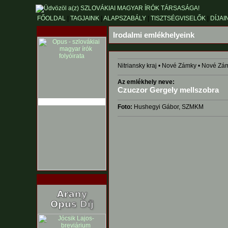
FŐOLDAL
|
TAGJAINK
|
ALAPSZABÁLY
|
TISZTSÉGVISELŐK
|
DÍJAI
Irodalmi emlékhelyeink
Nitriansky kraj • Nové Zámky • Nové Zá
Az emlékhely neve:
Czuczor Gergely mellszobra
Foto:
Hushegyi Gábor, SZMKM