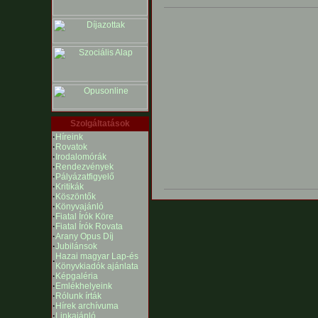
Szolgáltatások
·
Híreink
·
Rovatok
·
Irodalomórák
·
Rendezvények
·
Pályázatfigyelő
·
Kritikák
·
Köszöntők
·
Könyvajánló
·
Fiatal Írók Köre
·
Fiatal Írók Rovata
·
Arany Opus Díj
·
Jubilánsok
Hazai magyar Lap-és
·
Könyvkiadók ajánlata
·
Képgaléria
·
Emlékhelyeink
·
Rólunk írták
·
Hírek archívuma
·
Linkajánló